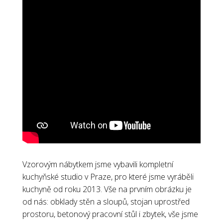
Vzorovým nábytkem jsme vybavili kompletní
kuchyňské studio v Praze, pro které jsme vyráběli
kuchyně od roku 2013. Vše na prvním obrázku je
od nás: obklady stěn a sloupů, stojan uprostřed
prostoru, betonový pracovní stůl i zbytek, vše jsme