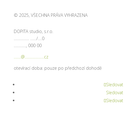
© 2025, VŠECHNA PRÁVA VYHRAZENA
DOPITA studio, s.r.o.
…………… ……/….0
…………, 000 00
…….@……………….cz
otevírací doba: pouze po předchozí dohodě
Sledovat
Sledovat
Sledovat